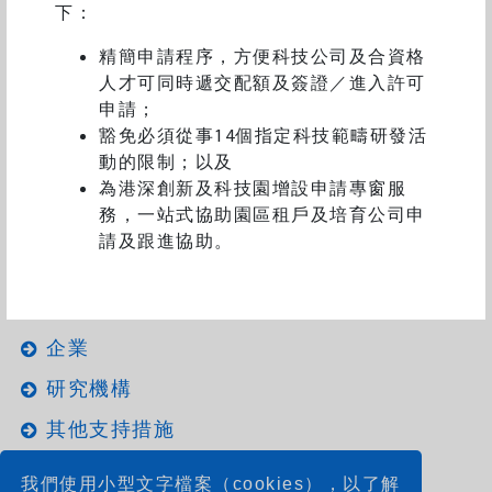
下：
關於科技人才入境計劃
申請指南和表格
精簡申請程序，方便科技公司及合資格
常見問題
人才可同時遞交配額及簽證／進入許可
申請；
豁免必須從事14個指定科技範疇研發活
動的限制；以及
返回
為港深創新及科技園增設申請專窗服
務，一站式協助園區租戶及培育公司申
請及跟進協助。
資助或申請
大學
企業
研究機構
其他支持措施
我們使用小型文字檔案（cookies），以了解