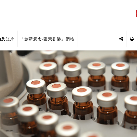
物及短片
「創新意念·匯聚香港」網站
列
分享於