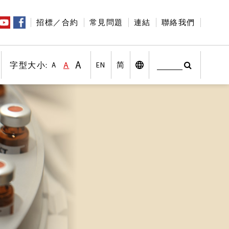
招標／合約
常見問題
連結
聯絡我們
A
字型大小:
A
EN
简
A
搜尋
字型大小:較大字體
印
字型大小:預設字體大小
搜尋
桌面版
字型大小:較小字體
社交平台
其他語言