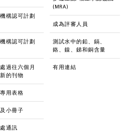
(MRA)
證機構認可計劃
成為評審人員
驗機構認可計劃
測試水中的鉛、鎘、
鉻、鎳、銻和銅含量
可處過往六個月
有用連結
及新的刊物
員專用表格
張及小冊子
可處通訊