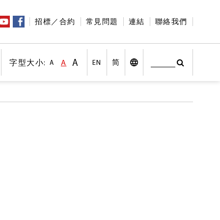
招標／合約
常見問題
連結
聯絡我們
A
字型大小:
A
EN
简
A
搜尋
字型大小:較大字體
印
字型大小:預設字體大小
搜尋
桌面版
字型大小:較小字體
社交平台
其他語言