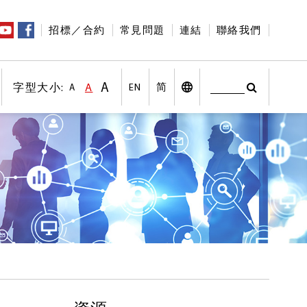
招標／合約
常見問題
連結
聯絡我們
A
字型大小:
A
EN
简
A
搜尋
字型大小:較大字體
印
字型大小:預設字體大小
搜尋
桌面版
字型大小:較小字體
社交平台
其他語言