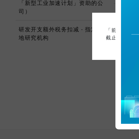
「新型工业加速计划」资助的公
司）
标准文
研发开支额外税务扣减 - 指定本
「前沿科技研
标准及
地研究机构
截止日期前申
标准及