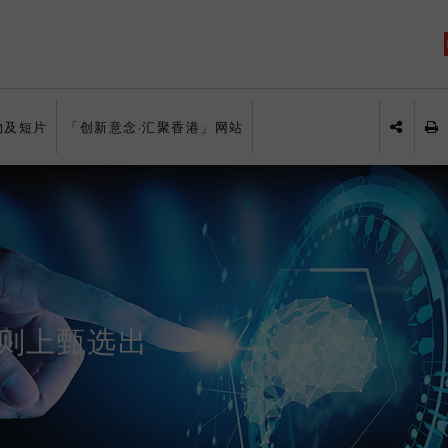
物及短片
「创新意念·汇聚香港」网站
列
分享于
则上甄选出