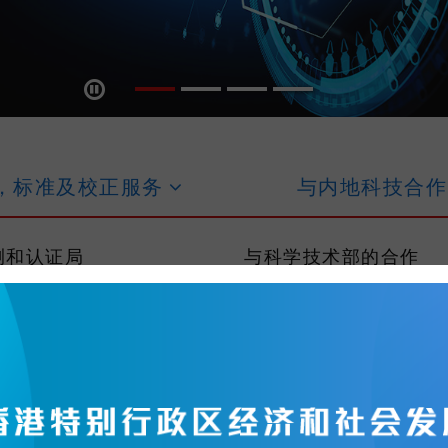
播放 / 停止
，标准及校正服
务
与内地科技合
测和认证局
与科学技术部的合作
可处
全国重点实验室及国家
研究中心香港分中心
机构
「十五五」规划
关服务