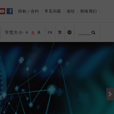
招标／合约
常见问题
连结
联络我们
A
字型大小:
A
EN
繁
A
搜寻
字型大小:较大字体
印
字型大小:预设字体大小
搜寻
桌面版
字型大小:较小字体
社交平台
其他语言